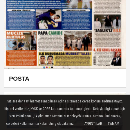
POSTA
Sizlere daha iyi hizmet sunabilmek adına sitemizde çerez konumlandırmaktayız.
Kişisel verileriniz, KVKK ve GDPR kapsamında toplanıp işlenir. Detaylı bilgi almak için
Veri Politikamızı / Aydınlatma Metnimizi inceleyebilirsiniz. Sitemizi kullanarak,
çerezleri kullanmamızı kabul etmiş olacaksınız.
AYRINTILAR
TAMAM