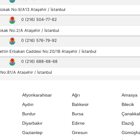
Afyonkarahisar
Ağrı
Amasya
Aydın
Balıkesir
Bilecik
Burdur
Bursa
Çanakka
Diyarbakır
Edirne
Elazığ
Gaziantep
Giresun
Gümüşh