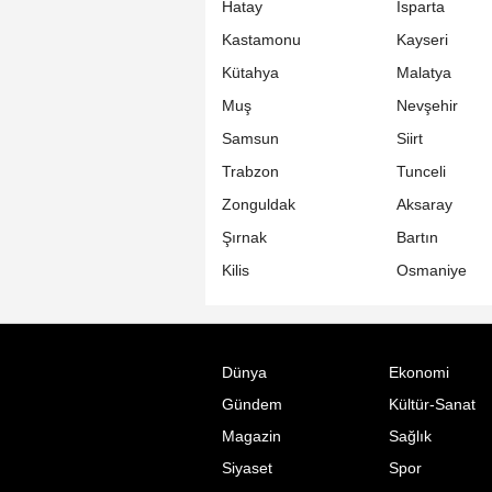
Hatay
Isparta
Kastamonu
Kayseri
Kütahya
Malatya
Muş
Nevşehir
Samsun
Siirt
Trabzon
Tunceli
Zonguldak
Aksaray
Şırnak
Bartın
Kilis
Osmaniye
Dünya
Ekonomi
Gündem
Kültür-Sanat
Magazin
Sağlık
Siyaset
Spor