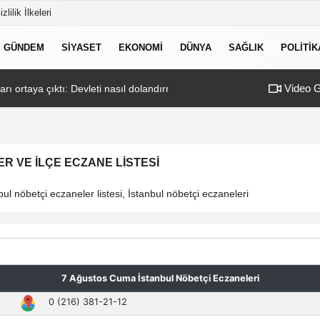
izlilik İlkeleri
GÜNDEM
SIYASET
EKONOMI
DÜNYA
SAĞLIK
POLITIK
Video G
ı ortaya çıktı: Devleti nasıl dolandırmışlar?
14:26
Como'daki 165 mi
R VE İLÇE ECZANE LISTESI
ul nöbetçi eczaneler listesi, İstanbul nöbetçi eczaneleri