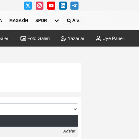
Ara
A
MAGAZIN
SPOR
aleri
Foto Galeri
Yazarlar
Üye Paneli
lyonluk düğünün ardından dava şoku!
14:02
ISS H