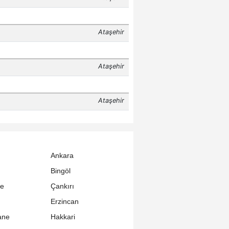
Ankara
Bingöl
le
Çankırı
Erzincan
ane
Hakkari