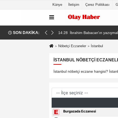
Künye
İletişim
Çerez Politikası
G
SON DAKİKA:
de kaldı
14:28
İbrahim Babacan'ın yazışmalar
Nöbetçi Eczaneler
İstanbul
İSTANBUL NÖBETÇI ECZANELE
İstanbul nöbetçi eczane hangisi? İstanb