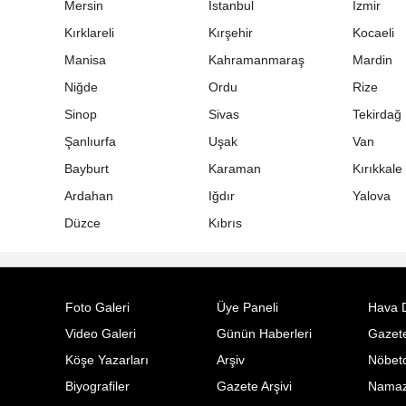
Mersin
İstanbul
İzmir
Kırklareli
Kırşehir
Kocaeli
Manisa
Kahramanmaraş
Mardin
Niğde
Ordu
Rize
Sinop
Sivas
Tekirdağ
Şanlıurfa
Uşak
Van
Bayburt
Karaman
Kırıkkale
Ardahan
Iğdır
Yalova
Düzce
Kıbrıs
Foto Galeri
Üye Paneli
Hava 
Video Galeri
Günün Haberleri
Gazete
Köşe Yazarları
Arşiv
Nöbetc
Biyografiler
Gazete Arşivi
Namaz 