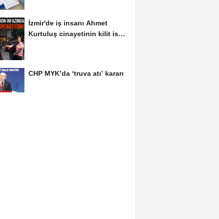
İzmir'de iş insanı Ahmet
Kurtuluş cinayetinin kilit ismi
S.K'nın...
CHP MYK’da ‘truva atı’ kararı