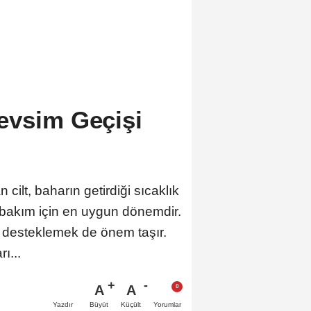
evsim Geçişi
ilt, baharın getirdiği sıcaklık
e bakım için en uygun dönemdir.
i desteklemek de önem taşır.
ı...
A
A
Büyüt
Küçült
Yazdır
Yorumlar