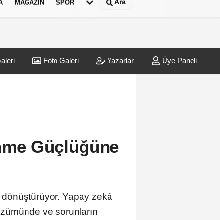
Ara
A
MAGAZIN
SPOR
aleri
Foto Galeri
Yazarlar
Üye Paneli
bin Euroluk kanlı infaz
ırladı
07:47
İzmir'd
enme Güçlüğüne
rü dönüştürüyor. Yapay zekâ
n çözümünde ve sorunların