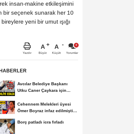
rek insan-makine etkileşimini
gun bir seçenek sunarak her 10
ireylere yeni bir umut ışığı
A
A
Büyüt
Küçült
Yazdır
Yorumlar
 HABERLER
Avcılar Belediye Başkanı
Utku Caner Çaykara için
tahliye kararı
Cehennem Melekleri üyesi
Ömer Boyraz infaz edilmişti!
Sır perdesi...
Borç patladı icra fırladı