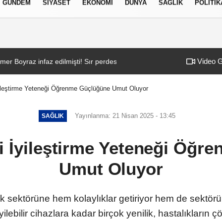
GÜNDEM
SIYASET
EKONOMI
DÜNYA
SAĞLIK
POLITIK
izlilik İlkeleri
Video G
 Boyraz infaz edilmişti! Sır perdesi aralandı: Hollanda aşireti ve 100 
07:50
Borç patladı icra f
ileştirme Yeteneği Öğrenme Güçlüğüne Umut Oluyor
Yayınlanma: 21 Nisan 2025 - 13:45
SAĞLIK
i İyileştirme Yeteneği Öğr
Umut Oluyor
lık sektörüne hem kolaylıklar getiriyor hem de sektö
yilebilir cihazlara kadar birçok yenilik, hastalıkları