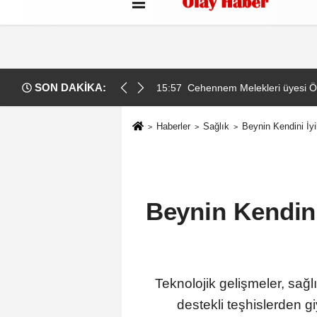
Künye
İletişim
Çerez Politikası
G
SON DAKİKA:
kara için tahliye kararı
15:57
Cehennem Melekleri üyesi Ömer
Haberler
Sağlık
Beynin Kendini İy
Beynin Kendin
Teknolojik gelişmeler, sağ
destekli teşhislerden gi