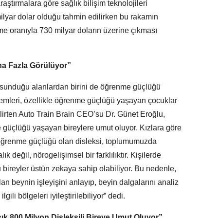
raştırmalara göre sağlık bilişim teknolojileri
ilyar dolar olduğu tahmin edilirken bu rakamın
me oranıyla 730 milyar doların üzerine çıkması
ha Fazla Görülüyor”
r sunduğu alanlardan birini de öğrenme güçlüğü
temleri, özellikle öğrenme güçlüğü yaşayan çocuklar
elirten Auto Train Brain CEO’su Dr. Günet Eroğlu,
 güçlüğü yaşayan bireylere umut oluyor. Kızlara göre
 öğrenme güçlüğü olan disleksi, toplumumuzda
lık değil, nörogelişimsel bir farklılıktır. Kişilerde
u bireyler üstün zekaya sahip olabiliyor. Bu nedenle,
an beynin işleyişini anlayıp, beyin dalgalarını analiz
lgili bölgeleri iyileştirilebiliyor” dedi.
ık 800 Milyon Disleksili Bireye Umut Oluyor”