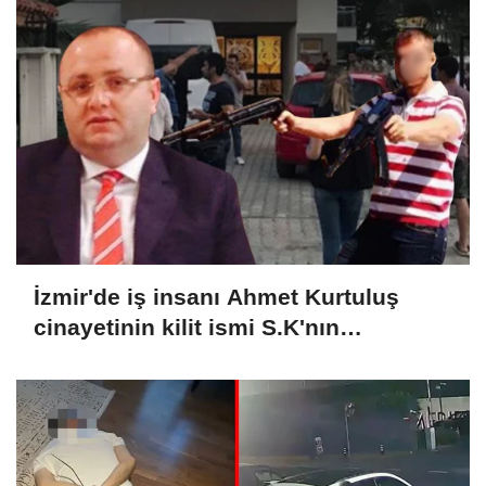
İzmir'de iş insanı Ahmet Kurtuluş
cinayetinin kilit ismi S.K'nın
yakalandığı Arjantin'den Türkiye'ye
iadesine karar verildi