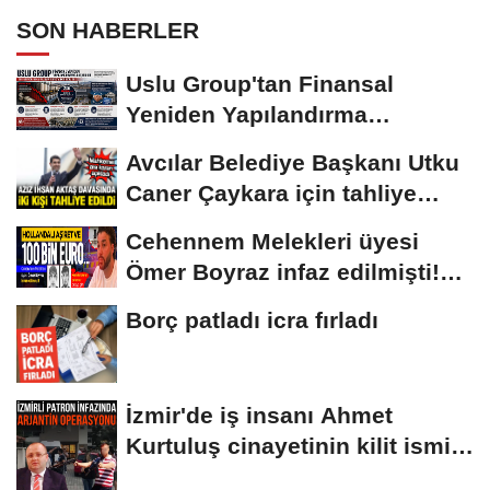
SON HABERLER
Uslu Group'tan Finansal
Yeniden Yapılandırma
başvurusu
Avcılar Belediye Başkanı Utku
Caner Çaykara için tahliye
kararı
Cehennem Melekleri üyesi
Ömer Boyraz infaz edilmişti!
Sır perdesi...
Borç patladı icra fırladı
İzmir'de iş insanı Ahmet
Kurtuluş cinayetinin kilit ismi
S.K'nın...