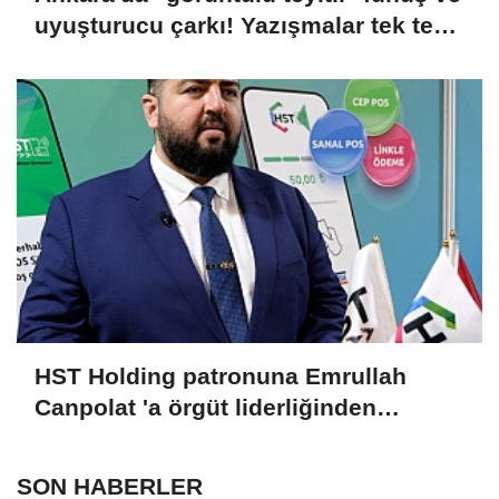
uyuşturucu çarkı! Yazışmalar tek tek
dosyaya girdi
HST Holding patronuna Emrullah
Canpolat 'a örgüt liderliğinden
iddianame hazırlandı.. Tüm
malvarlığına el konuldu
SON HABERLER