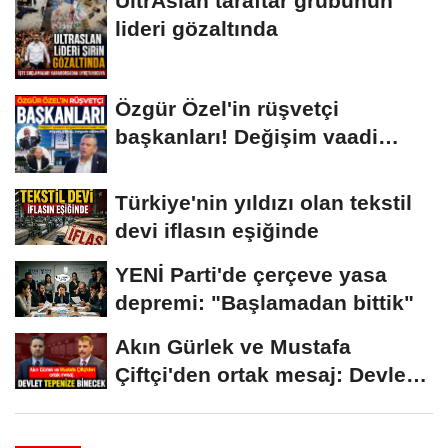
UltrAslan taraftar grubunun
lideri gözaltında
Özgür Özel'in rüşvetçi
başkanları! Değişim vaadi
havada...
Türkiye'nin yıldızı olan tekstil
devi iflasın eşiğinde
YENİ Parti'de çerçeve yasa
depremi: "Başlamadan bittik"
Akın Gürlek ve Mustafa
Çiftçi'den ortak mesaj: Devlet
tepenize...