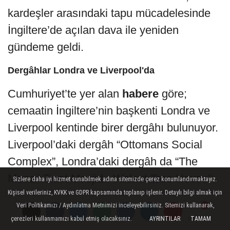
kardeşler arasındaki tapu mücadelesinde
İngiltere’de açılan dava ile yeniden
gündeme geldi.
Dergâhlar Londra ve Liverpool'da
Cumhuriyet’te yer alan
habere
göre;
cemaatin İngiltere’nin başkenti Londra ve
Liverpool kentinde birer dergâhı bulunuyor.
Liverpool’daki dergâh “Ottomans Social
Complex”, Londra’daki dergâh da “The
Menzil Trust Masjid - Walnut Tree House”
Sizlere daha iyi hizmet sunabilmek adına sitemizde çerez konumlandırmaktayız.
Kişisel verileriniz, KVKK ve GDPR kapsamında toplanıp işlenir. Detaylı bilgi almak için
adıyla faaliyet yürütüyor. Bu dergâh
Veri Politikamızı / Aydınlatma Metnimizi inceleyebilirsiniz. Sitemizi kullanarak,
binalarının tapusu, Abdulbaki Elhüseyni
çerezleri kullanmamızı kabul etmiş olacaksınız.
AYRINTILAR
TAMAM
Yorumlar
Yorumlar
Yorumlar
döneminde oğlu Mübarek Elhüseyni’nin