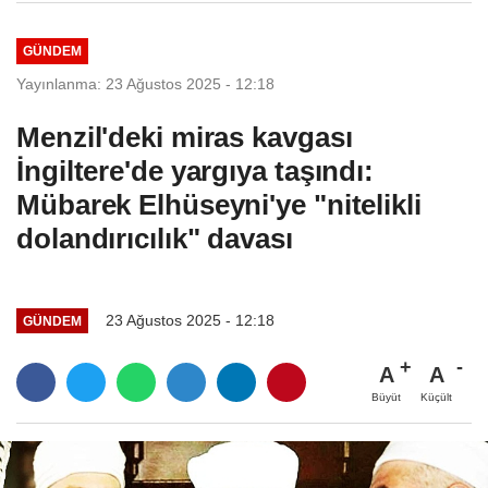
GÜNDEM
Yayınlanma: 23 Ağustos 2025 - 12:18
Menzil'deki miras kavgası
İngiltere'de yargıya taşındı:
Mübarek Elhüseyni'ye "nitelikli
dolandırıcılık" davası
23 Ağustos 2025 - 12:18
GÜNDEM
A
A
Büyüt
Küçült