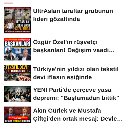
UltrAslan taraftar grubunun
lideri gözaltında
Özgür Özel'in rüşvetçi
başkanları! Değişim vaadi
havada...
Türkiye'nin yıldızı olan tekstil
devi iflasın eşiğinde
YENİ Parti'de çerçeve yasa
depremi: "Başlamadan bittik"
Akın Gürlek ve Mustafa
Çiftçi'den ortak mesaj: Devlet
tepenize...