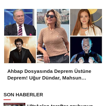
Konuşuyor, İhanetin Bedeli Ayrılık mı
Oldu?
Ahbap Dosyasında Deprem Üstüne
Deprem! Uğur Dündar, Mahsun
Kırmızıgül, Gülben Ergen, Hayko
Cepkin...
SON HABERLER