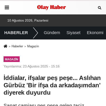
10 Ağustos 2026, Pazartesi
HABERLER
Gündem
Siyaset
Ekonomi
Haberler
Magazin
MAGAZIN
Yayınlanma: 23 Ağustos 2025 - 15:16
İddialar, ifşalar peş peşe... Aslıhan
Gürbüz 'Bir ifşa da arkadaşımdan'
diyerek duyurdu
Sanat camiası peş peşe gelen taciz