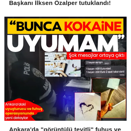
Başkanı İlksen Özalper tutuklandı!
Ankara'da "görüntülü teyitli" fuhuş ve