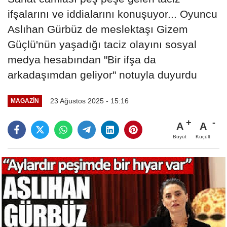
ifşalarını ve iddialarını konuşuyor... Oyuncu
Aslıhan Gürbüz de meslektaşı Gizem
Güçlü'nün yaşadığı taciz olayını sosyal
medya hesabından "Bir ifşa da
arkadaşımdan geliyor" notuyla duyurdu
23 Ağustos 2025 - 15:16
MAGAZIN
A
A
Büyüt
Küçült