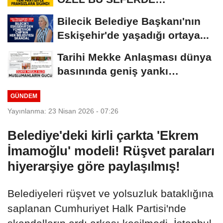
FRANSIZLARA SIĞINDI!
Bilecik Belediye Başkanı'nın
Eskişehir'de yaşadığı ortaya...
Tarihi Mekke Anlaşması dünya
basınında geniş yankı
uyandırdı
GÜNDEM
Yayınlanma: 23 Nisan 2026 - 07:26
Belediye'deki kirli çarkta 'Ekrem
İmamoğlu' modeli! Rüşvet paraları
hiyerarşiye göre paylaşılmış!
Belediyeleri rüşvet ve yolsuzluk bataklığına
saplanan Cumhuriyet Halk Partisi'nde