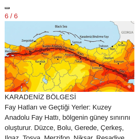
6 / 6
KARADENİZ BÖLGESİ
Fay Hatları ve Geçtiği Yerler: Kuzey
Anadolu Fay Hattı, bölgenin güney sınırını
oluşturur. Düzce, Bolu, Gerede, Çerkeş,
Ilgaz, Tosya, Merzifon, Niksar, Reşadiye,