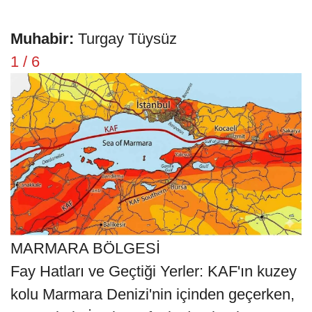
Muhabir:
Turgay Tüysüz
1 / 6
MARMARA BÖLGESİ
Fay Hatları ve Geçtiği Yerler: KAF'ın kuzey
kolu Marmara Denizi'nin içinden geçerken,