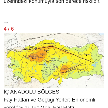
üzerindeki konumuyla son derece risklidir.
4 / 6
İÇ ANADOLU BÖLGESİ
Fay Hatları ve Geçtiği Yerler: En önemli
yerel faylar Tuz Gölü Fay Hattı