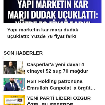
Yapı marketin kar marjı dudak
uçuklattı: Yüzde 76 fiyat farkı
SON HABERLER
Casperlar'a yeni dava! 4
cinayet 52 suç 70 mağdur
HST Holding patronuna
Emrullah Canpolat 'a örgüt
liderliğinden...
YENİ PARTİ LİDERİ ÖZGÜR
ÖZEL BU SEFERDE