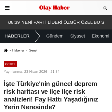
at 'a örgüt liderliğinden iddianame hazırlandı.. Tüm ma
08:39
YENİ PARTİ LİDERİ ÖZGÜR ÖZEL BU SEF
08:
HABERLER
Gündem
Siyaset
Ekonomi
Haberler
Genel
GENEL
Yayınlanma: 23 Nisan 2026 - 21:34
İşte Türkiye'nin güncel deprem
risk haritası ve ilçe ilçe risk
analizleri! Fay Hattı Yaşadığınız
Yerin Neresinde?