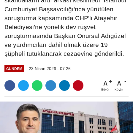
skandalların ardı arkası kesilmedi. İstanbul
Cumhuriyet Başsavcılığı'nca yürütülen
soruşturma kapsamında CHP'li Ataşehir
Belediyesi'ne yönelik dev rüşvet
soruşturmasında Başkan Onursal Adıgüzel
ve yardımcıları dahil olmak üzere 19
şüpheli tutuklanarak cezaevine gönderildi.
23 Nisan 2026 - 07:26
GÜNDEM
A
A
Büyüt
Küçült