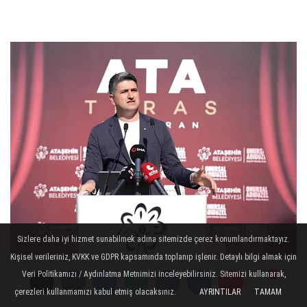
Sizlere daha iyi hizmet sunabilmek adına sitemizde çerez konumlandırmaktayız.
Kişisel verileriniz, KVKK ve GDPR kapsamında toplanıp işlenir. Detaylı bilgi almak için
Savcılık araştırmasında, sözde çöp
Veri Politikamızı / Aydınlatma Metnimizi inceleyebilirsiniz. Sitemizi kullanarak,
konteyneri bağışı isteniyor gibi görünerek
çerezleri kullanmamızı kabul etmiş olacaksınız.
AYRINTILAR
TAMAM
Yorumlar
Yorumlar